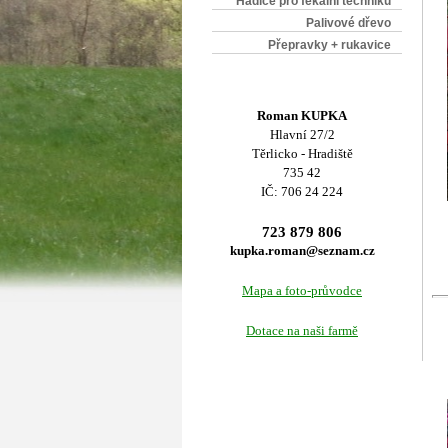
Hadice pro fekální techniku
Palivové dřevo
Přepravky + rukavice
Roman KUPKA
Hlavní 27/2
Těrlicko - Hradiště
735 42
IČ: 706 24 224
723 879 806
kupka.roman@seznam.cz
Mapa a foto-průvodce
Dotace na naši farmě