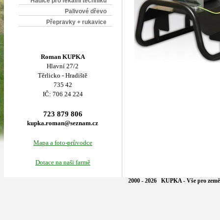
Hadice pro fekální techniku
Palivové dřevo
Přepravky + rukavice
Roman KUPKA
Hlavní 27/2
Těrlicko - Hradiště
735 42
IČ: 706 24 224
723 879 806
kupka.roman@seznam.cz
Mapa a foto-průvodce
Dotace na naši farmě
2000 - 2026 KUPKA - Vše pro země