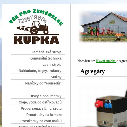
Zemědělské stroje
Komunální technika
Nacházíte se:
Hlavní stránka
> Agreg
Lesní stroje
Agregáty
Nakladače, bagry, traktory
Služby
Nabídky od "sousedů"
Disky a pneumatiky
Oleje, voda do ostřikovačů
Prodej sena, slámy, šrotu
Prostředky na krmení
Prostředky na ovin balíků